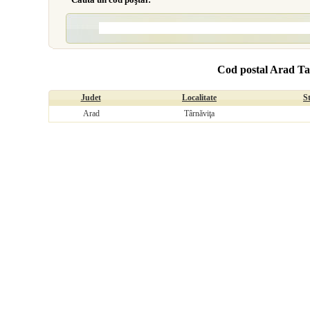
Cod postal Arad Ta
Judet
Localitate
S
Arad
Târnăviţa