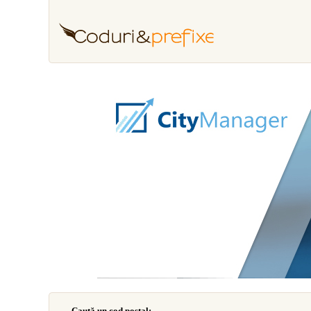
Caută un cod poştal: