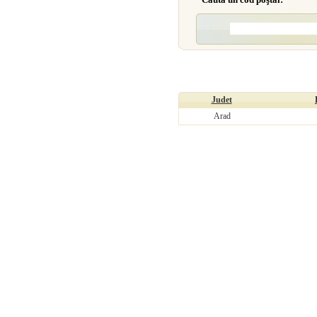
Judet
Arad