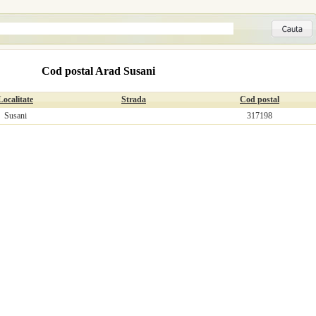
Cod postal Arad Susani
Localitate
Strada
Cod postal
Susani
317198