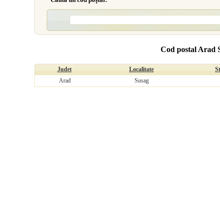
Cod postal Arad 
Judet
Localitate
S
Arad
Susag