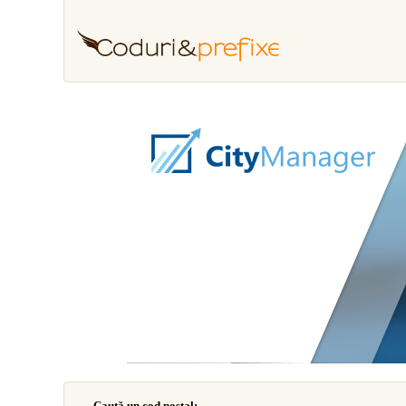
Caută un cod poştal: