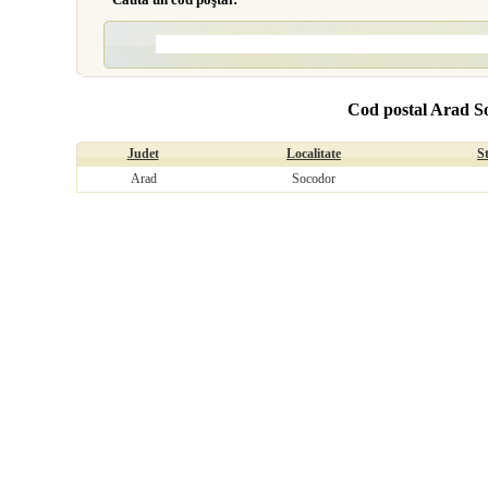
Cod postal Arad S
Judet
Localitate
S
Arad
Socodor