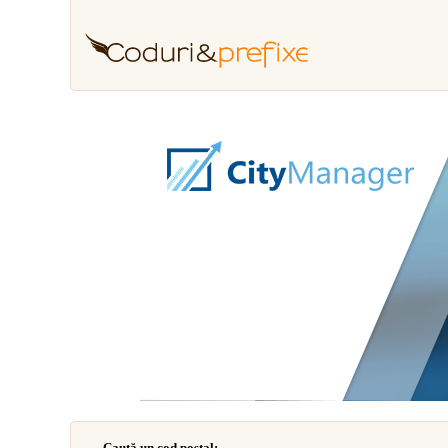
Caută un cod poştal: