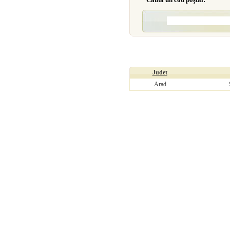
Judet
Arad