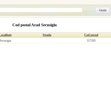
Cod postal Arad Secusigiu
Localitate
Strada
Cod postal
Secusigiu
317285