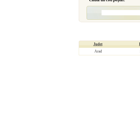
Judet
Arad