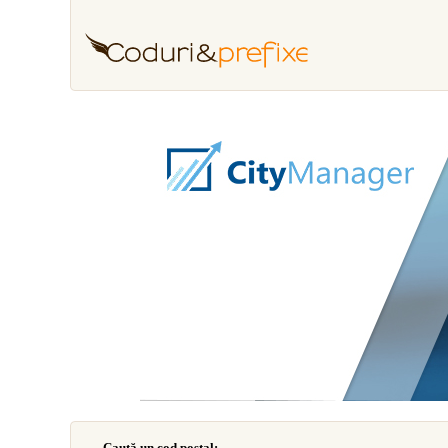
Caută un cod poştal: