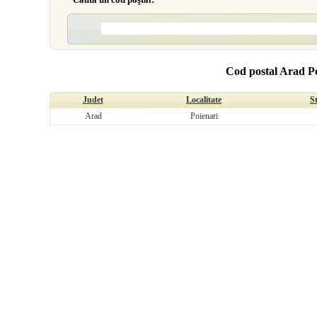
Cod postal Arad P
Judet
Localitate
S
Arad
Poienari