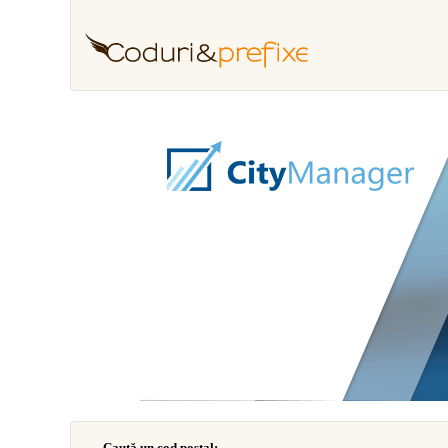
Caută un cod poştal: