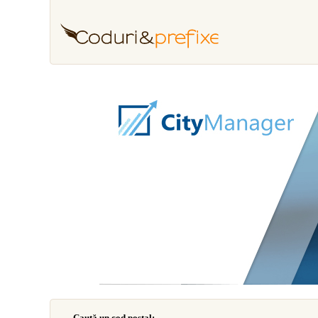
Caută un cod poştal: