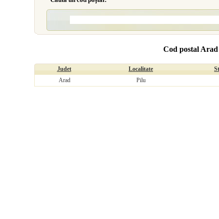
Cod postal Arad 
Judet
Localitate
S
Arad
Pilu