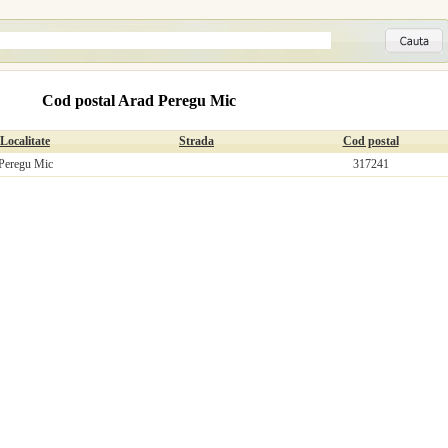
Cod postal Arad Peregu Mic
Localitate
Strada
Cod postal
Peregu Mic
317241