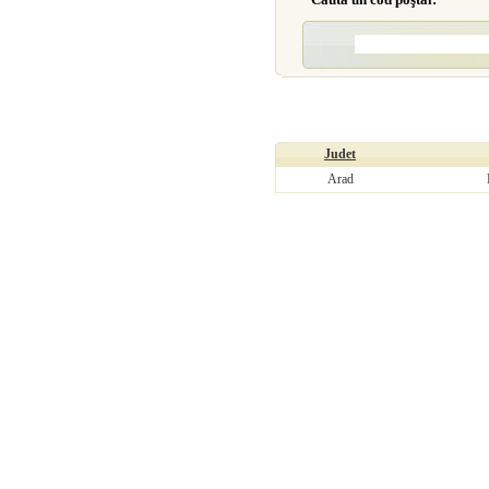
Judet
Arad