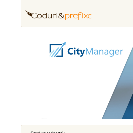
Caută un cod poştal: