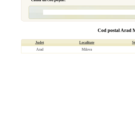
Cod postal Arad 
Judet
Localitate
S
Arad
Milova