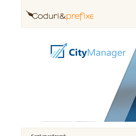
Caută un cod poştal: