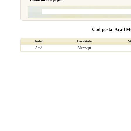
Cod postal Arad M
Judet
Localitate
S
Arad
Mermeşti