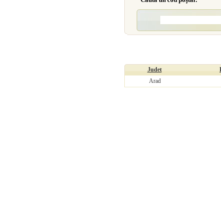
Judet
Arad