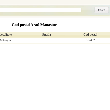
Cod postal Arad Manastur
Localitate
Strada
Cod postal
Mănăştur
317402