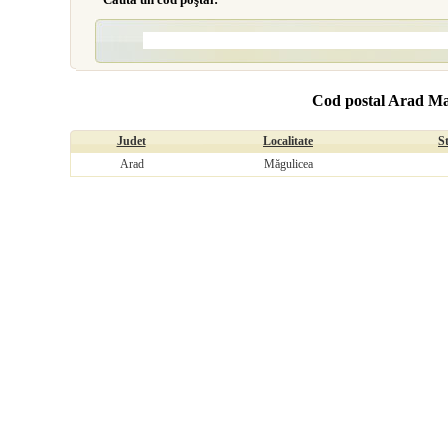
Cod postal Arad Ma
Judet
Localitate
S
Arad
Măgulicea