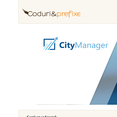
Caută un cod poştal: