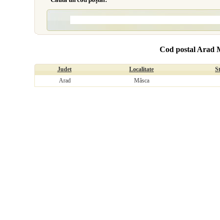
Cod postal Arad 
Judet
Localitate
S
Arad
Mâsca