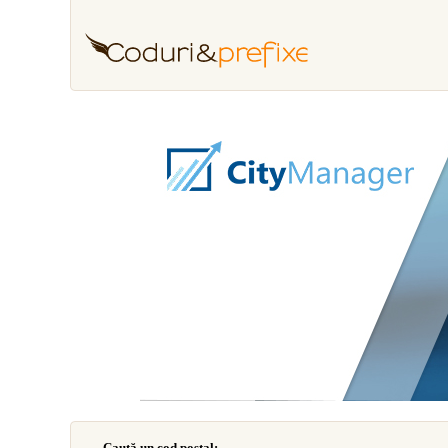
Caută un cod poştal: