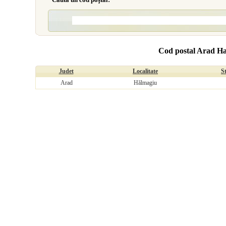
Cod postal Arad H
Judet
Localitate
S
Arad
Hălmagiu