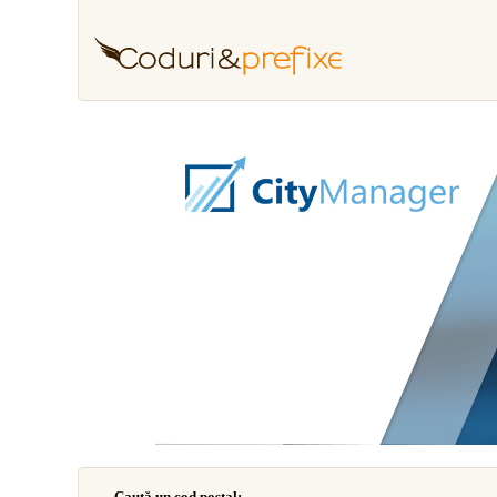
Caută un cod poştal: