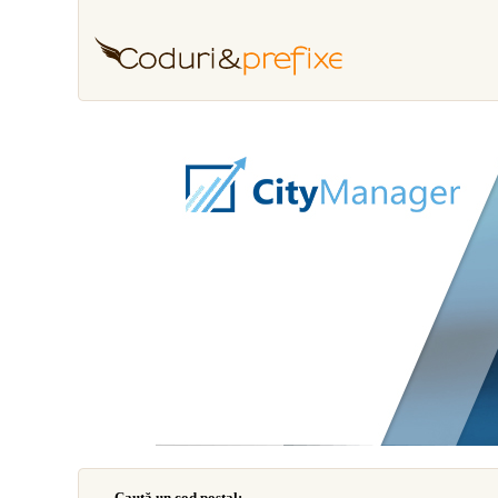
Caută un cod poştal: