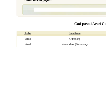
Cod postal Arad G
Judet
Localitate
Arad
Gurahonţ
Arad
Valea Mare (Gurahonţ)