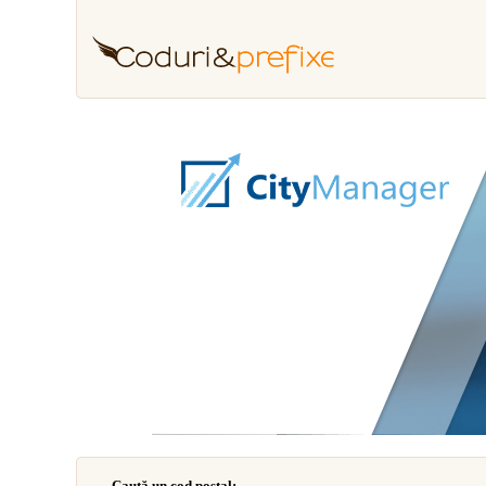
Caută un cod poştal: