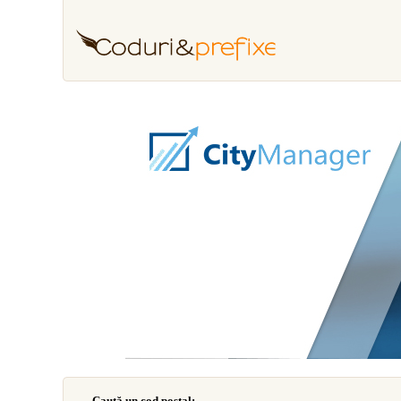
Caută un cod poştal: