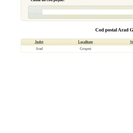
Cod postal Arad G
Judet
Localitate
S
Arad
Groşeni