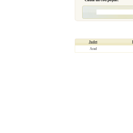
Judet
Arad