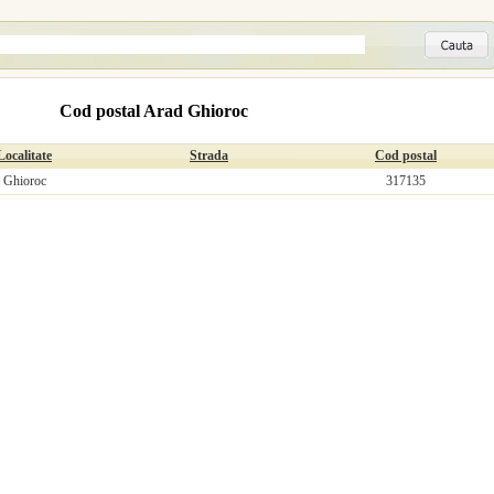
Cod postal Arad Ghioroc
Localitate
Strada
Cod postal
Ghioroc
317135