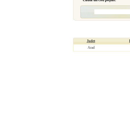
Judet
Arad