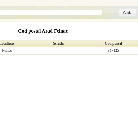
Cod postal Arad Felnac
Localitate
Strada
Cod postal
Felnac
317125