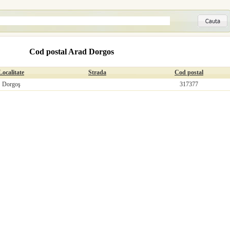
Cod postal Arad Dorgos
Localitate
Strada
Cod postal
Dorgoş
317377