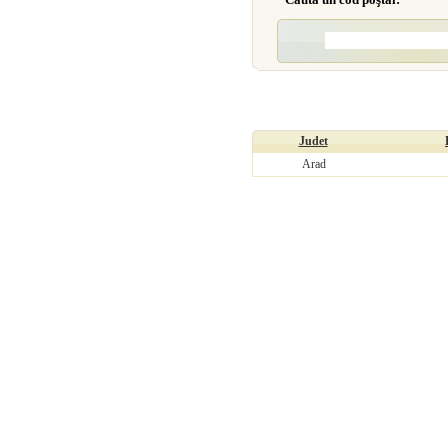
Judet
Arad