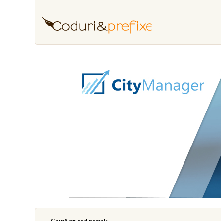
Caută un cod poştal: