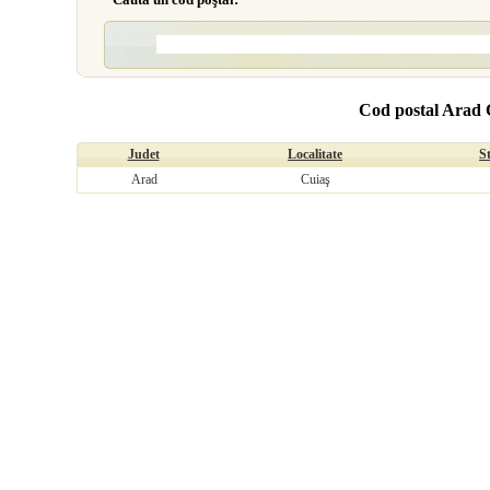
Cod postal Arad 
Judet
Localitate
S
Arad
Cuiaş