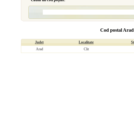
Cod postal Arad 
Judet
Localitate
S
Arad
Clit