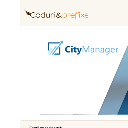
Caută un cod poştal: