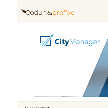
Caută un cod poştal: