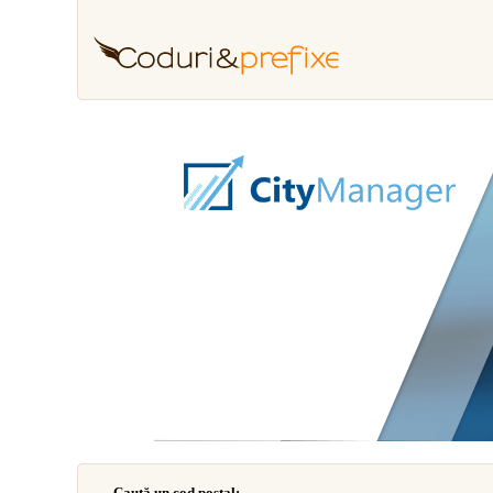
Caută un cod poştal: