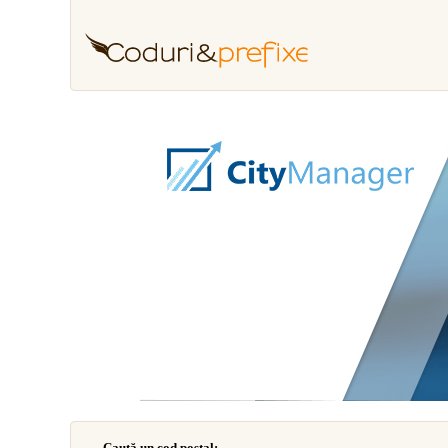
Caută un cod poştal: