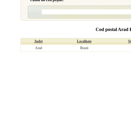
Cod postal Arad B
Judet
Localitate
S
Arad
Brazii