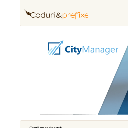
Caută un cod poştal: