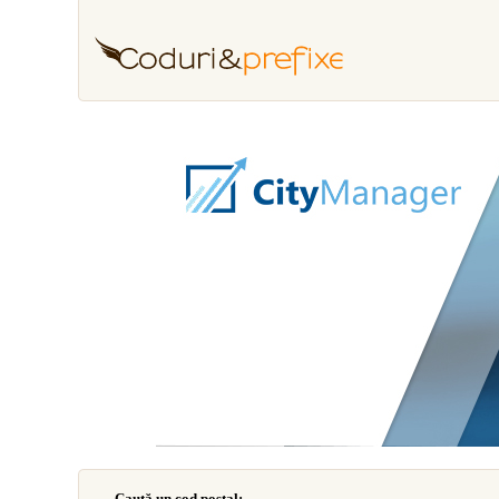
Caută un cod poştal: