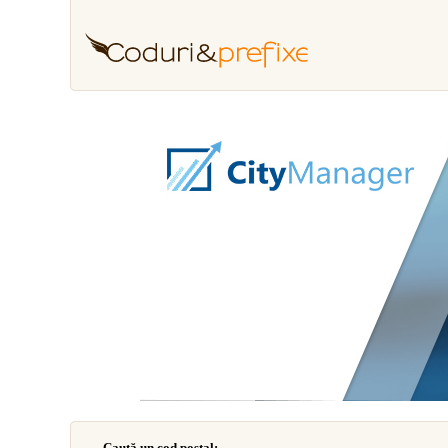
Caută un cod poştal: