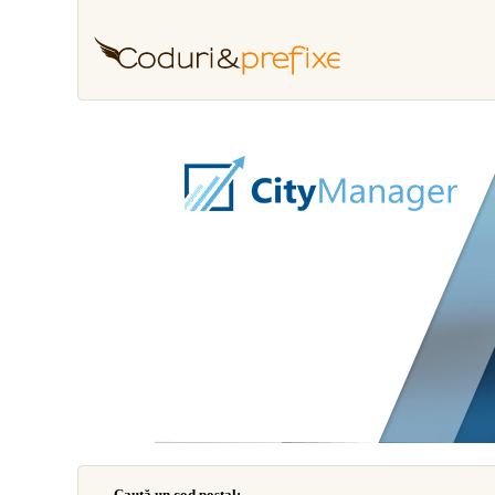
Caută un cod poştal: