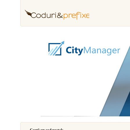
Caută un cod poştal: