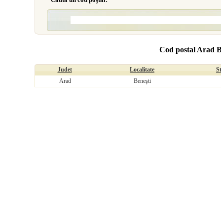
Cod postal Arad B
Judet
Localitate
S
Arad
Beneşti