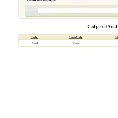
Cod postal Arad
Judet
Localitate
S
Arad
Baia