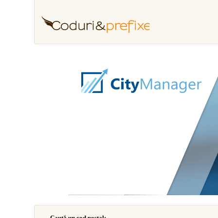
Caută un cod poştal: