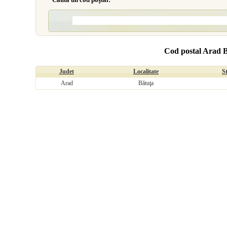
Cod postal Arad 
Judet
Localitate
S
Arad
Bătuţa