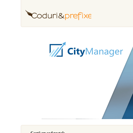
Caută un cod poştal: