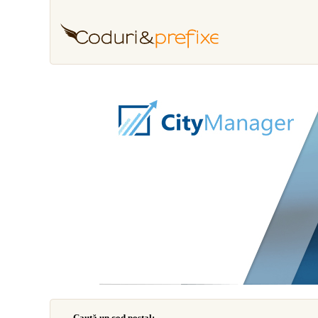
Caută un cod poştal: