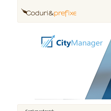
Caută un cod poştal: