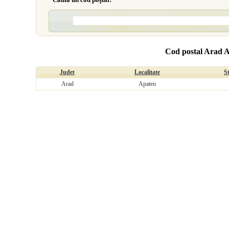
Cod postal Arad 
Judet
Localitate
S
Arad
Apateu